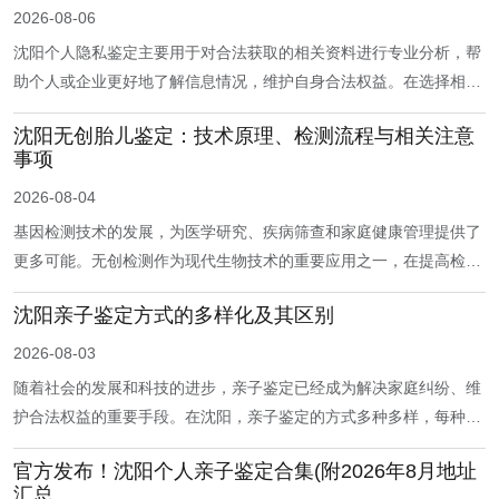
2026-08-06
沈阳个人隐私鉴定主要用于对合法获取的相关资料进行专业分析，帮
助个人或企业更好地了解信息情况，维护自身合法权益。在选择相关
服务时，应重点关注机构正规性、信息安全措施以及服务合法性。
沈阳无创胎儿鉴定：技术原理、检测流程与相关注意
事项
2026-08-04
基因检测技术的发展，为医学研究、疾病筛查和家庭健康管理提供了
更多可能。无创检测作为现代生物技术的重要应用之一，在提高检测
便利性的同时，也需要建立在规范、安全和合理使用的基础上。
沈阳亲子鉴定方式的多样化及其区别
2026-08-03
随着社会的发展和科技的进步，亲子鉴定已经成为解决家庭纠纷、维
护合法权益的重要手段。在沈阳，亲子鉴定的方式多种多样，每种方
式都有其独特的特点和适用场景。
官方发布！沈阳个人亲子鉴定合集(附2026年8月地址
汇总