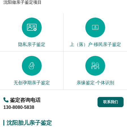
沈阳做亲子鉴定项目
隐私亲子鉴定
上（落）户·移民亲子鉴定
无创孕期亲子鉴定
亲缘鉴定·个体识别
鉴定咨询电话
联系我们
130-8080-5838
沈阳胎儿亲子鉴定