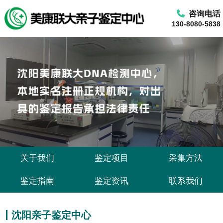
咨询电话
130-8080-5838
关于我们
鉴定项目
采集方法
鉴定指南
鉴定资讯
联系我们
沈阳亲子鉴定中心