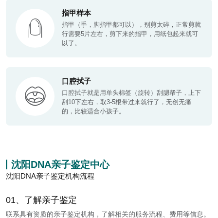
指甲样本
指甲（手，脚指甲都可以），别剪太碎，正常剪就
行需要5片左右，剪下来的指甲，用纸包起来就可
以了。
口腔拭子
口腔拭子就是用单头棉签（旋转）刮腮帮子，上下
刮10下左右，取3-5根带过来就行了，无创无痛
的，比较适合小孩子。
沈阳DNA亲子鉴定中心
沈阳DNA亲子鉴定机构流程
01、了解亲子鉴定
联系具有资质的亲子鉴定机构，了解相关的服务流程、费用等信息。