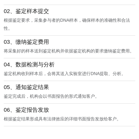
02、鉴定样本提交
根据鉴定要求，采集参与者的DNA样本，确保样本的准确性和合法
性。
03、缴纳鉴定费用
将采集好的样本送到鉴定机构并依据鉴定机构的要求缴纳鉴定费用。
04、数据检测与分析
鉴定机构收到样本后，会将其送入实验室进行DNA提取、分析。
05、通知鉴定结果
鉴定完成后，机构会以书面报告的形式通知客户。
06、鉴定报告发放
根据鉴定结果形成具有法律效应的详细书面报告发放给客户。